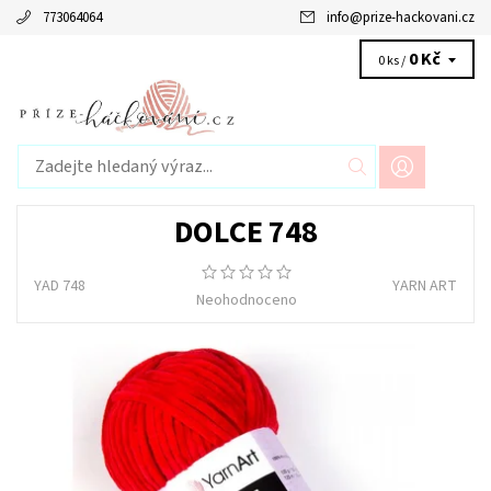
773064064
info
@
prize-hackovani.cz
0 Kč
0 ks /
DOLCE 748
YAD 748
YARN ART
Neohodnoceno