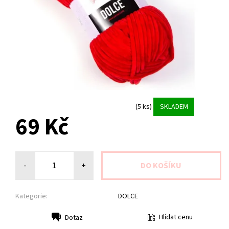
(5 ks)
SKLADEM
69 Kč
-
+
Kategorie:
DOLCE
Hlídat cenu
Dotaz
Tisk