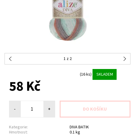
1
z 2
(16 ks)
SKLADEM
58 Kč
-
+
Kategorie:
DIVA BATIK
Hmotnost:
0.1 kg