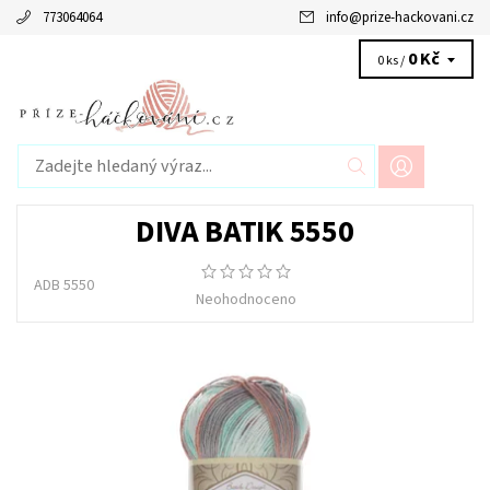
773064064
info
@
prize-hackovani.cz
0 Kč
0 ks /
DIVA BATIK 5550
ADB 5550
Neohodnoceno