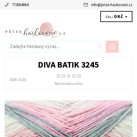
773064064
info
@
prize-hackovani.cz
0 Kč
0 ks /
DIVA BATIK 3245
ADB 3245
Neohodnoceno