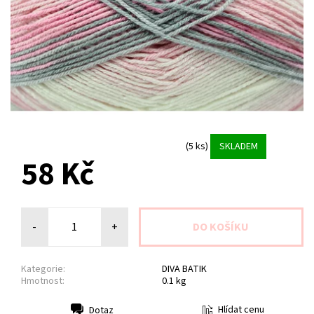
(5 ks)
SKLADEM
58 Kč
-
+
Kategorie:
DIVA BATIK
Hmotnost:
0.1 kg
Hlídat cenu
Dotaz