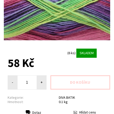
(6 ks)
SKLADEM
58 Kč
-
+
Kategorie:
DIVA BATIK
Hmotnost:
0.1 kg
Hlídat cenu
Dotaz