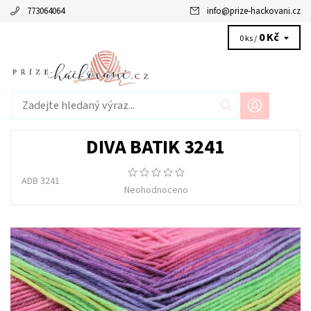
773064064
info
@
prize-hackovani.cz
0 Kč
0 ks /
DIVA BATIK 3241
ADB 3241
Neohodnoceno