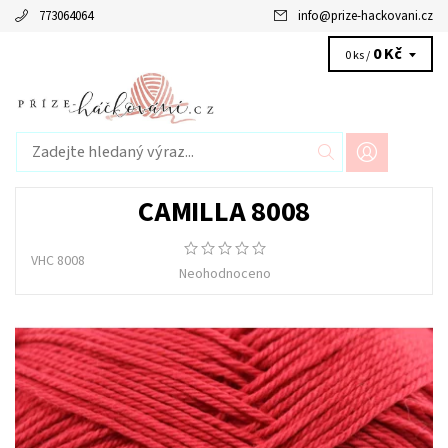
773064064
info
@
prize-hackovani.cz
0 Kč
0 ks /
CAMILLA 8008
VHC 8008
Neohodnoceno