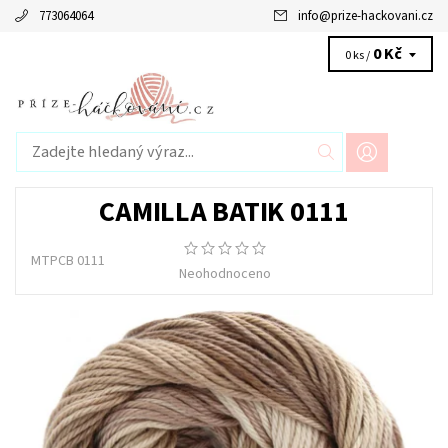
773064064
info
@
prize-hackovani.cz
0 Kč
0 ks /
CAMILLA BATIK 0111
MTPCB 0111
Neohodnoceno