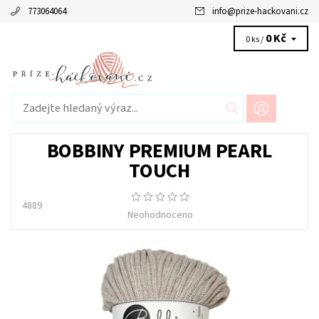
773064064
info
@
prize-hackovani.cz
0 Kč
0 ks /
BOBBINY PREMIUM PEARL
TOUCH
4889
Neohodnoceno