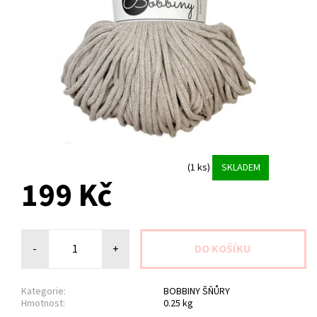
(1 ks)
SKLADEM
199 Kč
-
+
Kategorie:
BOBBINY ŠŇŮRY
Hmotnost:
0.25 kg