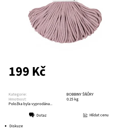
NA DOTAZ
199 Kč
Kategorie:
BOBBINY ŠŇŮRY
Hmotnost:
0.25 kg
Položka byla vyprodána...
Hlídat cenu
Dotaz
Tisk
Diskuze