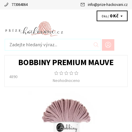
773064064
info
@
prize-hackovani.cz
0 Kč
0 ks /
BOBBINY PREMIUM MAUVE
4890
Neohodnoceno