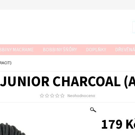
BBINY MACRAME
BOBBINY ŠŇŮRY
DOPLŇKY
DŘEVĚNÁ
R
SZNURKOWO
TWISTED MACRAME 3MM
VLNA-HEP
RACIT)
 HÁČKOVÁNÍ
JUNIOR CHARCOAL (
Neohodnoceno
179 K