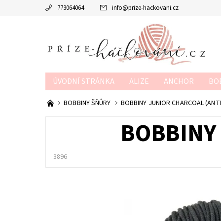
773064064
info
@
prize-hackovani.cz
ÚVODNÍ STRÁNKA
ALIZE
ANCHOR
BO
MTP
NAKO
POUKAZY
SCHACHENMAY
BOBBINY ŠŇŮRY
BOBBINY JUNIOR CHARCOAL (ANT
OBCHODNÍ PODMÍNKY
KONTAKTY
KURZY
BOBBINY 
3896