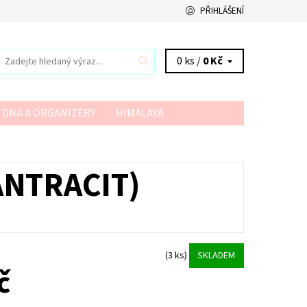
PŘIHLÁŠENÍ
0 ks /
0 Kč
 DNA A ORGANIZÉRY
HIMALAYA
VSV
YARN ART
YARNMELLOW
ANTRACIT)
(3 ks)
SKLADEM
č