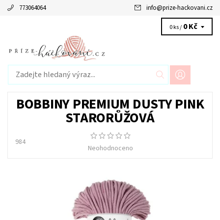
773064064
info
@
prize-hackovani.cz
0 Kč
0 ks /
BOBBINY PREMIUM DUSTY PINK
STARORŮŽOVÁ
984
Neohodnoceno