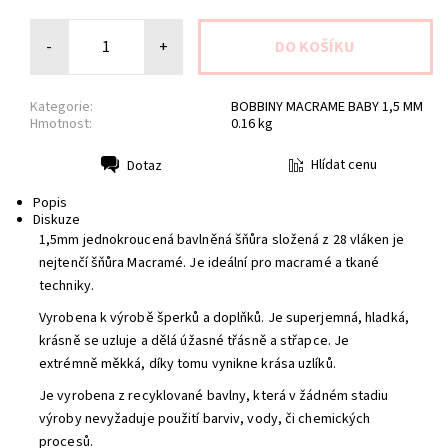
-
+
Kategorie:
BOBBINY MACRAME BABY 1,5 MM
Hmotnost:
0.16 kg
Hlídat cenu
Dotaz
Tisk
Popis
Diskuze
1,5mm jednokroucená bavlněná šňůra složená z 28 vláken je
nejtenčí šňůra Macramé. Je ideální pro macramé a tkané
techniky.
Vyrobena k výrobě šperků a doplňků. Je superjemná, hladká,
krásně se uzluje a dělá úžasné třásně a střapce.
Je
extrémně měkká, díky tomu vynikne krása uzlíků.
Je vyrobena z recyklované bavlny, která v žádném stadiu
výroby nevyžaduje použití barviv, vody, či chemických
procesů.