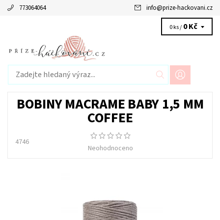
773064064
info
@
prize-hackovani.cz
0 Kč
0 ks /
BOBINY MACRAME BABY 1,5 MM
COFFEE
4746
Neohodnoceno