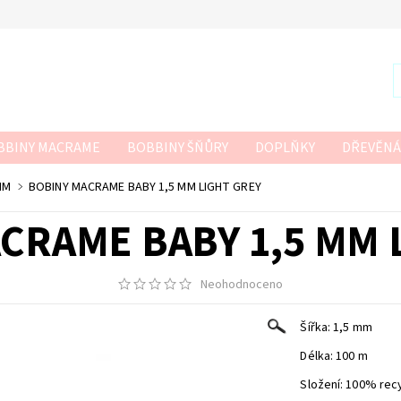
BBINY MACRAME
BOBBINY ŠŇŮRY
DOPLŇKY
DŘEVĚNÁ
R
SZNURKOWO
TWISTED MACRAME 3MM
VLNA-HEP
MM
BOBINY MACRAME BABY 1,5 MM LIGHT GREY
 HÁČKOVÁNÍ
CRAME BABY 1,5 MM 
Neohodnoceno
Šířka: 1,5 mm
Délka: 100 m
Složení: 100% rec