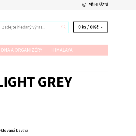
PŘIHLÁŠENÍ
0 ks /
0 Kč
 DNA A ORGANIZÉRY
HIMALAYA
VSV
YARN ART
YARNMELLOW
LIGHT GREY
yklovaná bavlna