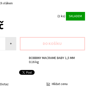
h vláken
(1 ks)
SKLADEM
č
+
BOBBINY MACRAME BABY 1,5 MM
0.16 kg
Hlídat cenu
Dotaz