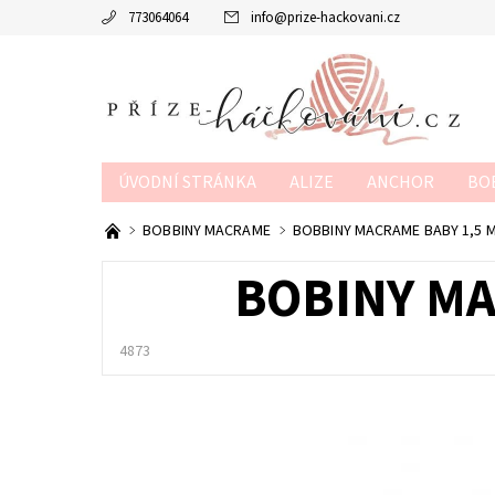
773064064
info
@
prize-hackovani.cz
ÚVODNÍ STRÁNKA
ALIZE
ANCHOR
BO
MTP
NAKO
POUKAZY
SCHACHENMAY
BOBBINY MACRAME
BOBBINY MACRAME BABY 1,5 
OBCHODNÍ PODMÍNKY
KONTAKTY
KURZY
BOBINY MA
4873