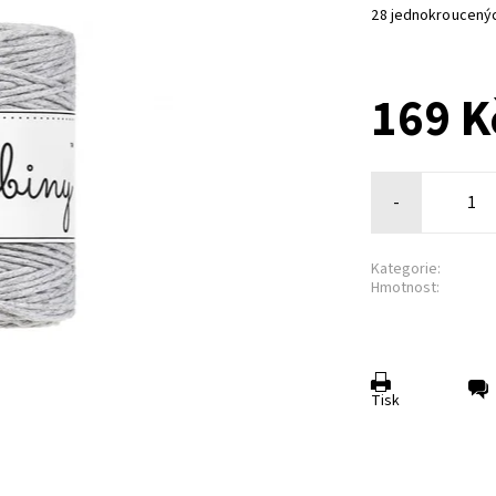
28 jednokroucenýc
169 K
-
Kategorie:
Hmotnost:
Tisk