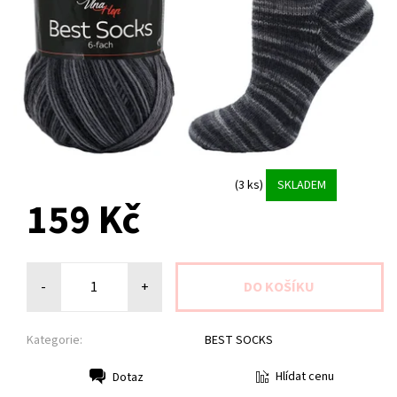
(3 ks)
SKLADEM
159 Kč
-
+
Kategorie:
BEST SOCKS
Hlídat cenu
Dotaz
Tisk