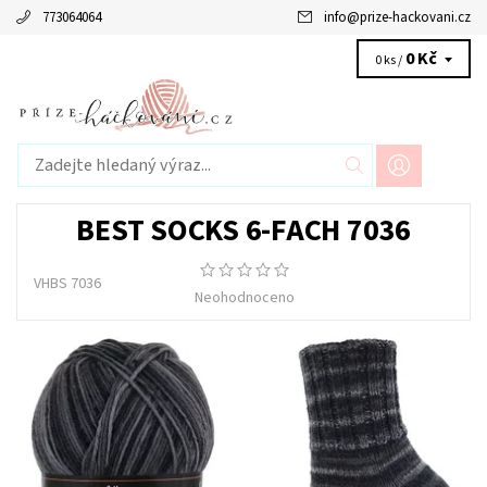
773064064
info
@
prize-hackovani.cz
0 Kč
0 ks /
BEST SOCKS 6-FACH 7036
VHBS 7036
Neohodnoceno