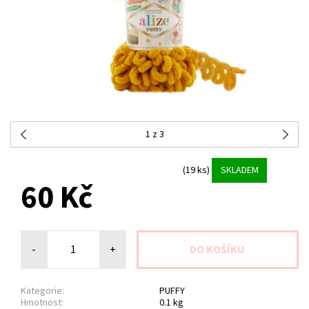
1
z 3
(19 ks)
SKLADEM
60 Kč
-
+
Kategorie:
PUFFY
Hmotnost:
0.1 kg