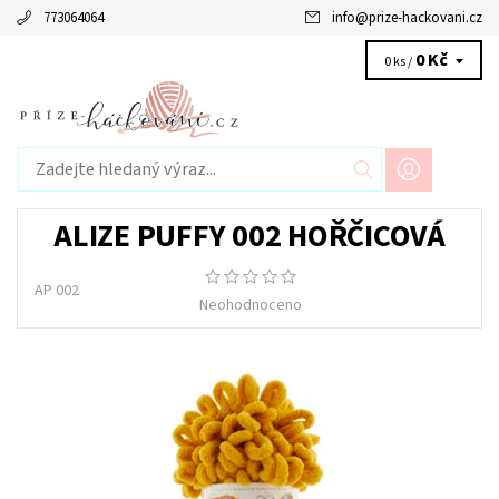
773064064
info
@
prize-hackovani.cz
0 Kč
0 ks /
ALIZE PUFFY 002 HOŘČICOVÁ
AP 002
Neohodnoceno